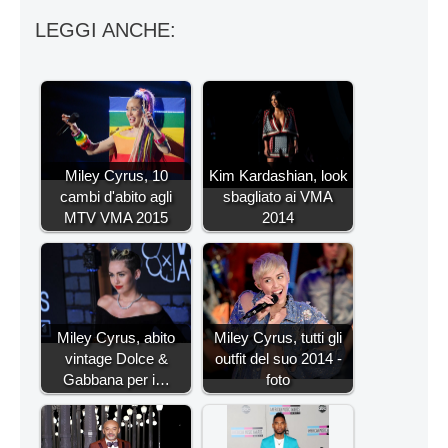
LEGGI ANCHE:
Miley Cyrus, 10
Kim Kardashian, look
cambi d'abito agli
sbagliato ai VMA
MTV VMA 2015
2014
Miley Cyrus, abito
Miley Cyrus, tutti gli
vintage Dolce &
outfit del suo 2014 -
Gabbana per i…
foto