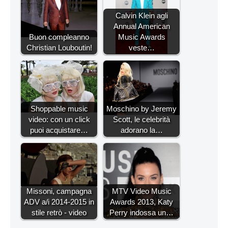
Calvin Klein agli
Annual American
Buon compleanno
Music Awards
Christian Louboutin!
veste…
Shoppable music
Moschino by Jeremy
video: con un click
Scott, le celebrità
puoi acquistare…
adorano la…
Missoni, campagna
MTV Video Music
ADV a/i 2014-2015 in
Awards 2013, Katy
stile retrò - video
Perry indossa un…