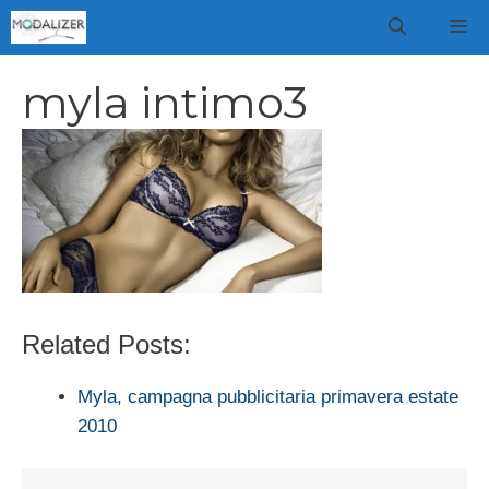
Vai
M
al
contenuto
myla intimo3
Related Posts:
Myla, campagna pubblicitaria primavera estate
2010