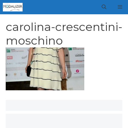
Vai
M
al
contenuto
carolina-crescentini-
moschino