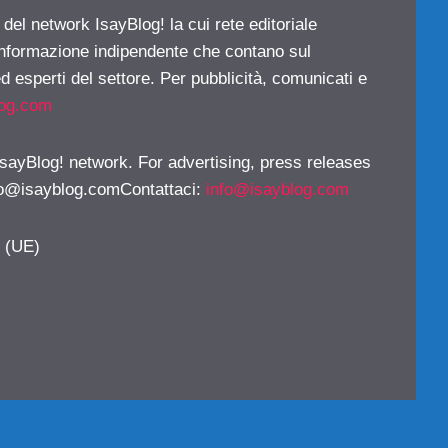
 del network IsayBlog! la cui rete editoriale
 informazione indipendente che contano sul
d esperti del settore. Per pubblicità, comunicati e
log.com
 IsayBlog! network. For advertising, press releases
fo@isayblog.comContattaci
:
info@isayblog.com
y (UE)