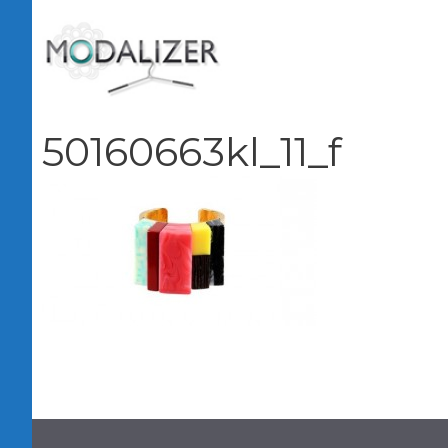
Vai
al
contenuto
50160663kl_11_f