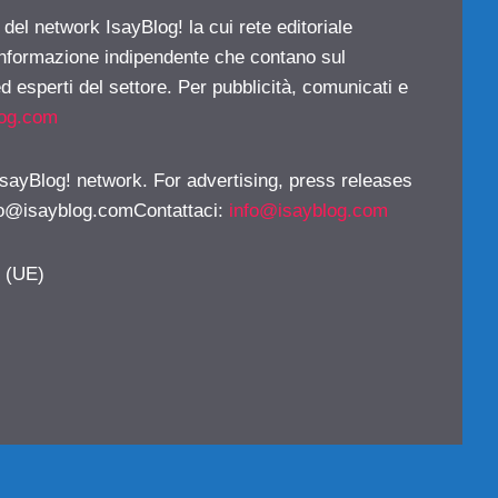
 del network IsayBlog! la cui rete editoriale
 informazione indipendente che contano sul
d esperti del settore. Per pubblicità, comunicati e
log.com
 IsayBlog! network. For advertising, press releases
fo@isayblog.comContattaci
:
info@isayblog.com
y (UE)