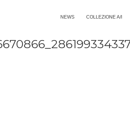
NEWS
COLLEZIONE A/I
16670866_28619933433