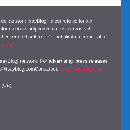
 del network IsayBlog! la cui rete editoriale
 informazione indipendente che contano sul
d esperti del settore. Per pubblicità, comunicati e
log.com
 IsayBlog! network. For advertising, press releases
fo@isayblog.comContattaci
:
info@isayblog.com
y (UE)