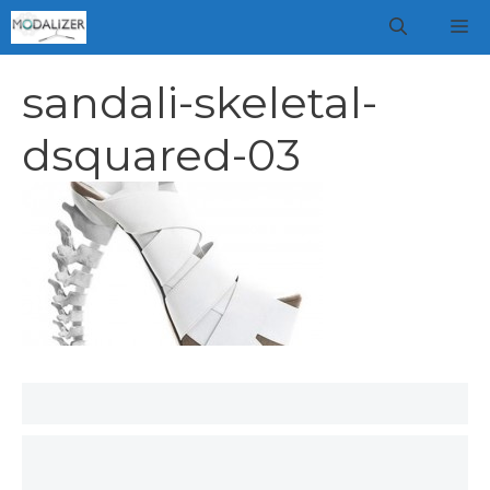
Vai
M
al
contenuto
sandali-skeletal-
dsquared-03