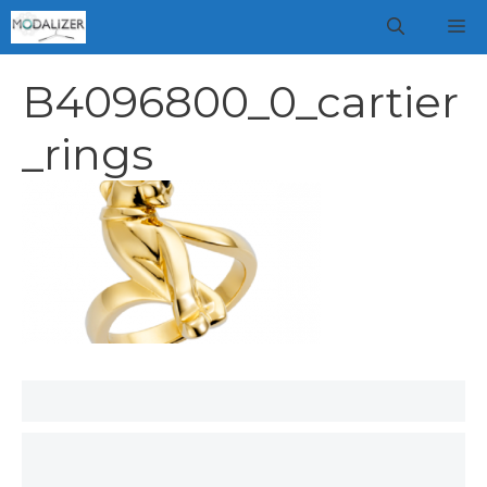
Vai
M
al
contenuto
B4096800_0_cartier
_rings