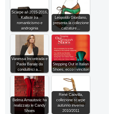
Scarpe a/i 2015-2016,
Kallisté tra
Leopoldo Giordano,
romanticismo e
presenta la collezione
androginia
calzature…
Vanessa Incontrada e
Paola Barale da
Stepping Out in Italian
conduttrici a…
Shoes, ecco i vincitori
Renè Caovilla,
Belma Arnautovic ha
collezione scarpe
realizzato le Candy
autunno inverno
Shoes
2010/2011