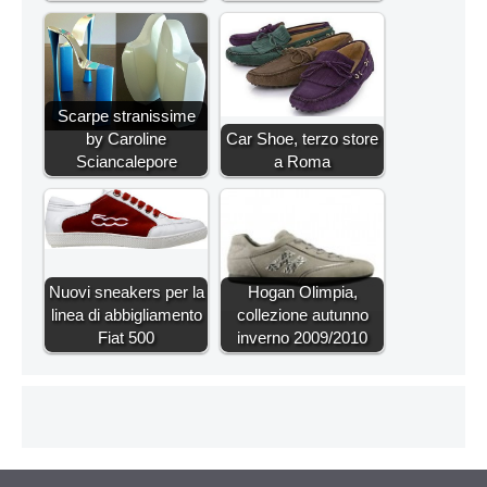
Scarpe stranissime
by Caroline
Car Shoe, terzo store
Sciancalepore
a Roma
Nuovi sneakers per la
Hogan Olimpia,
linea di abbigliamento
collezione autunno
Fiat 500
inverno 2009/2010