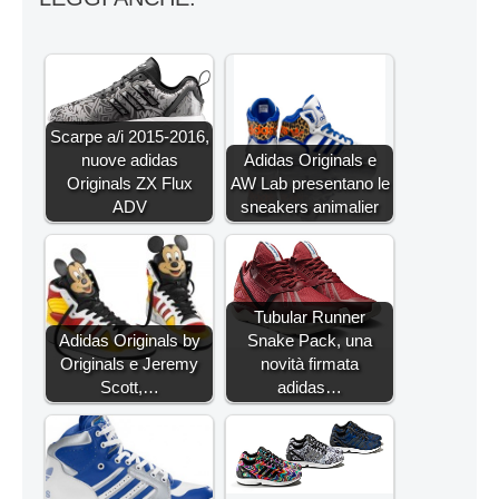
Scarpe a/i 2015-2016,
nuove adidas
Adidas Originals e
Originals ZX Flux
AW Lab presentano le
ADV
sneakers animalier
Tubular Runner
Adidas Originals by
Snake Pack, una
Originals e Jeremy
novità firmata
Scott,…
adidas…