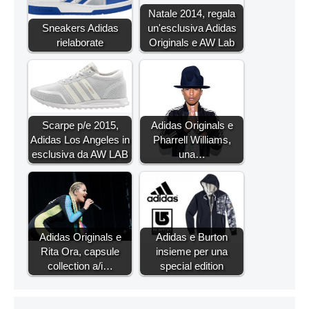
Natale 2014, regala
Sneakers Adidas
un'esclusiva Adidas
rielaborate
Originals e AW Lab
Scarpe p/e 2015,
Adidas Originals e
Adidas Los Angeles in
Pharrell Williams,
esclusiva da AW LAB
una…
Adidas Originals e
Adidas e Burton
Rita Ora, capsule
insieme per una
collection a/i…
special edition