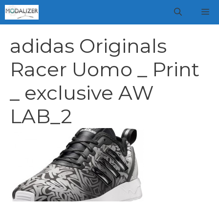
Vai
M
al
contenuto
adidas Originals
Racer Uomo _ Print
_ exclusive AW
LAB_2