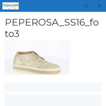
Vai
M
al
contenuto
PEPEROSA_SS16_fo
to3