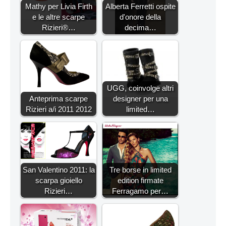
Mathy per Livia Firth
Alberta Ferretti ospite
e le altre scarpe
d'onore della
Rizieri®…
decima…
UGG, coinvolge altri
Anteprima scarpe
designer per una
Rizieri a/i 2011 2012
limited…
San Valentino 2011: la
Tre borse in limited
scarpa gioiello
edition firmate
Rizieri…
Ferragamo per…