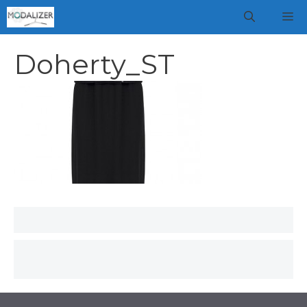
Vai
M
al
contenuto
Doherty_ST