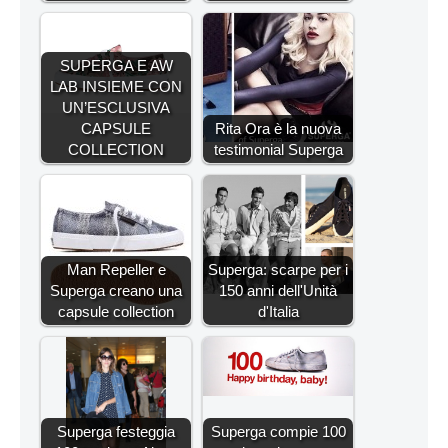
SUPERGA E AW
LAB INSIEME CON
UN’ESCLUSIVA
CAPSULE
Rita Ora è la nuova
COLLECTION
testimonial Superga
Man Repeller e
Superga: scarpe per i
Superga creano una
150 anni dell'Unità
capsule collection
d'Italia
Superga festeggia
Superga compie 100