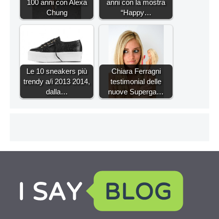
100 anni con Alexa
anni con la mostra
Chung
“Happy…
Le 10 sneakers più
Chiara Ferragni
trendy a/i 2013 2014,
testimonial delle
dalla…
nuove Superga…