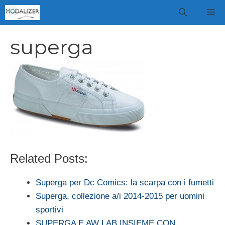
Vai
M
al
contenuto
superga
Related Posts:
Superga per Dc Comics: la scarpa con i fumetti
Superga, collezione a/i 2014-2015 per uomini
sportivi
SUPERGA E AW LAB INSIEME CON