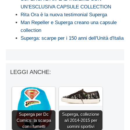
UN’ESCLUSIVA CAPSULE COLLECTION
Rita Ora è la nuova testimonial Superga
Man Repeller e Superga creano una capsule
collection
Superga: scarpe per i 150 anni dell'Unità d'Italia
LEGGI ANCHE:
Superga per Dc
Superga, collezione
Comics: la scarpa
a/i 2014-2015 per
con i fumetti
uomini sportivi