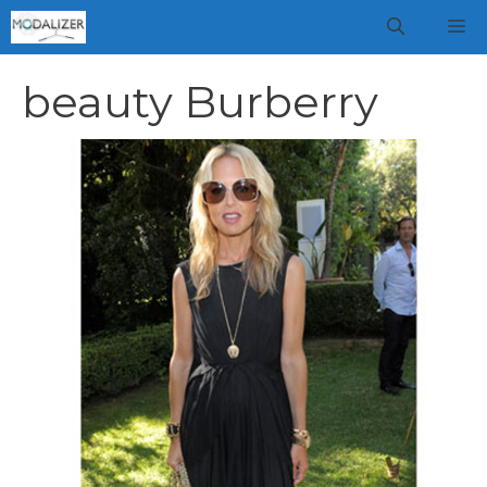
Vai
M
al
contenuto
beauty Burberry