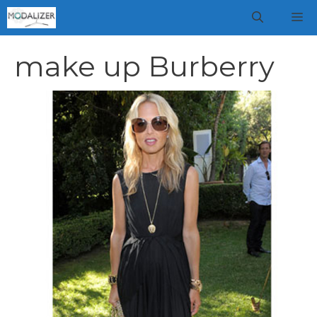
Vai
M
al
contenuto
make up Burberry