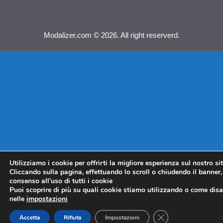
Modalizer.com © 2026. All right reserverd.
Utilizziamo i cookie per offrirti la migliore esperienza sul nostro si
Cliccando sulla pagina, effettuando lo scroll o chiudendo il banner, 
consenso all’uso di tutti i cookie
Puoi scoprire di più su quali cookie stiamo utilizzando o come disat
nelle
impostazioni
CLOSE GDPR COO
Accetta
Rifiuta
Impostazioni