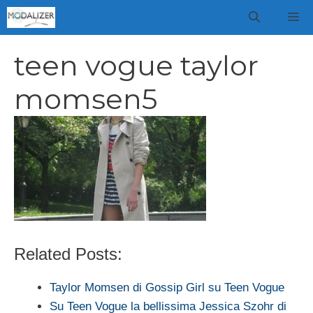
Vai
M
al
contenuto
teen vogue taylor
momsen5
Related Posts:
Taylor Momsen di Gossip Girl su Teen Vogue
Su Teen Vogue la bellissima Jessica Szohr di