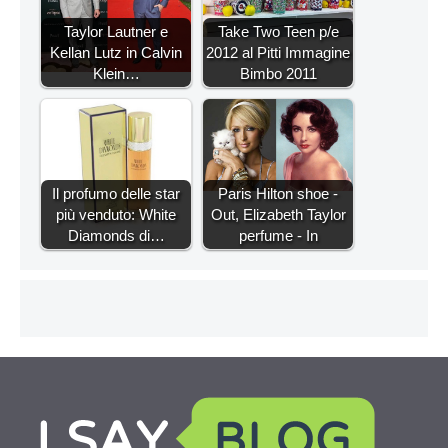
Taylor Lautner e
Take Two Teen p/e
Kellan Lutz in Calvin
2012 al Pitti Immagine
Klein…
Bimbo 2011
Il profumo delle star
Paris Hilton shoe -
più venduto: White
Out, Elizabeth Taylor
Diamonds di…
perfume - In