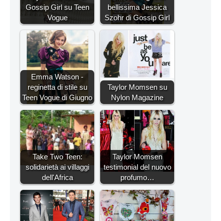
Gossip Girl su Teen
bellissima Jessica
Vogue
Szohr di Gossip Girl
Emma Watson -
reginetta di stile su
Taylor Momsen su
Teen Vogue di Giugno
Nylon Magazine
Take Two Teen:
Taylor Momsen
solidarietà ai villaggi
testimonial del nuovo
dell'Africa
profumo…