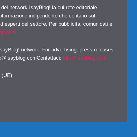
 del network IsayBlog! la cui rete editoriale
 informazione indipendente che contano sul
d esperti del settore. Per pubblicità, comunicati e
log.com
 IsayBlog! network. For advertising, press releases
fo@isayblog.comContattaci
:
info@isayblog.com
y (UE)