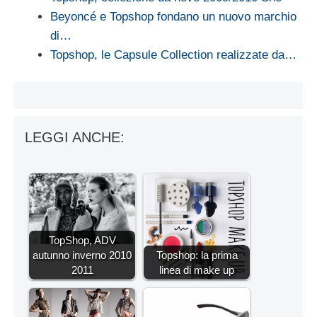
Beyoncé e Topshop fondano un nuovo marchio
di…
Topshop, le Capsule Collection realizzate da…
LEGGI ANCHE:
TopShop, ADV
autunno inverno 2010
Topshop: la prima
2011
linea di make up