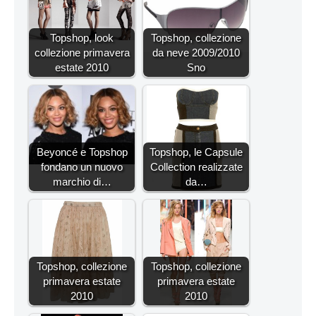
Topshop, look
Topshop, collezione
collezione primavera
da neve 2009/2010
estate 2010
Sno
Beyoncé e Topshop
Topshop, le Capsule
fondano un nuovo
Collection realizzate
marchio di…
da…
Topshop, collezione
Topshop, collezione
primavera estate
primavera estate
2010
2010