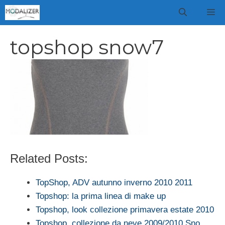
Vai
M
al
contenuto
topshop snow7
Related Posts:
TopShop, ADV autunno inverno 2010 2011
Topshop: la prima linea di make up
Topshop, look collezione primavera estate 2010
Topshop, collezione da neve 2009/2010 Sno