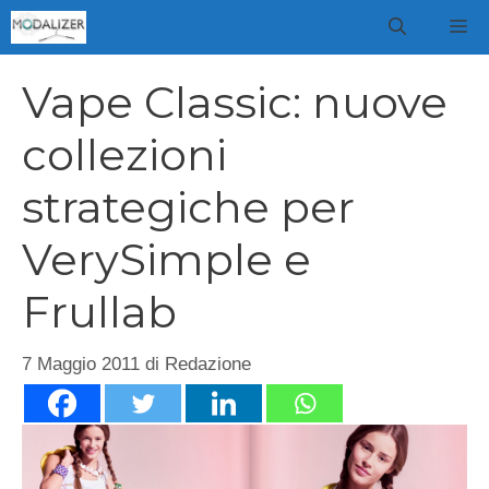
Vai
M
al
contenuto
Vape Classic: nuove
collezioni
strategiche per
VerySimple e
Frullab
7 Maggio 2011
di
Redazione