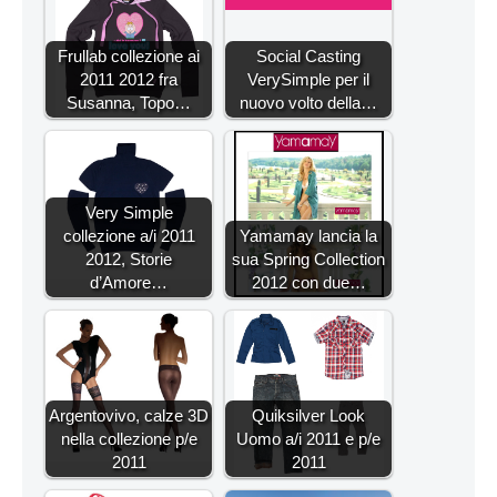
Frullab collezione ai
Social Casting
2011 2012 fra
VerySimple per il
Susanna, Topo…
nuovo volto della…
Very Simple
collezione a/i 2011
Yamamay lancia la
2012, Storie
sua Spring Collection
d’Amore…
2012 con due…
Argentovivo, calze 3D
Quiksilver Look
nella collezione p/e
Uomo a/i 2011 e p/e
2011
2011