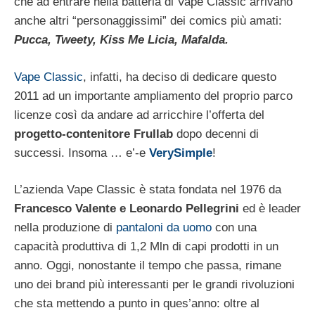
che ad entrare nella batteria di Vape Classic arrivano
anche altri “personaggissimi” dei comics più amati:
Pucca, Tweety, Kiss Me Licia, Mafalda.
Vape Classic
, infatti, ha deciso di dedicare questo
2011 ad un importante ampliamento del proprio parco
licenze così da andare ad arricchire l’offerta del
progetto-contenitore Frullab
dopo decenni di
successi. Insoma … e’-e
VerySimple
!
L’azienda Vape Classic è stata fondata nel 1976 da
Francesco Valente e Leonardo Pellegrini
ed è leader
nella produzione di
pantaloni da uomo
con una
capacità produttiva di 1,2 Mln di capi prodotti in un
anno. Oggi, nonostante il tempo che passa, rimane
uno dei brand più interessanti per le grandi rivoluzioni
che sta mettendo a punto in ques’anno: oltre al