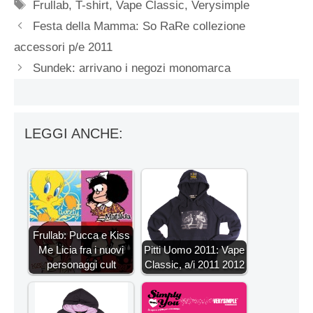
Tag
Frullab
,
T-shirt
,
Vape Classic
,
Verysimple
Festa della Mamma: So RaRe collezione
accessori p/e 2011
Sundek: arrivano i negozi monomarca
LEGGI ANCHE:
Frullab: Pucca e Kiss
Me Licia fra i nuovi
Pitti Uomo 2011: Vape
personaggi cult
Classic, a/i 2011 2012