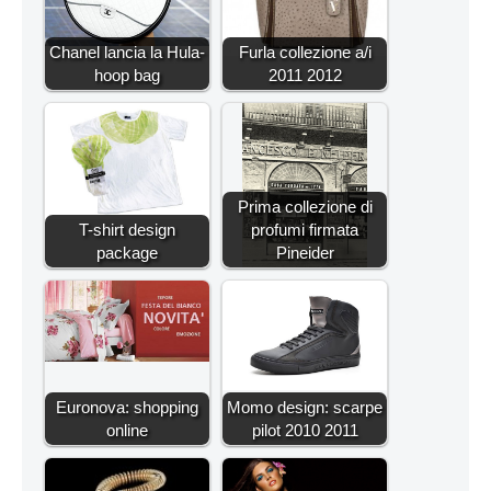
Chanel lancia la Hula-
Furla collezione a/i
hoop bag
2011 2012
Prima collezione di
T-shirt design
profumi firmata
package
Pineider
Euronova: shopping
Momo design: scarpe
online
pilot 2010 2011