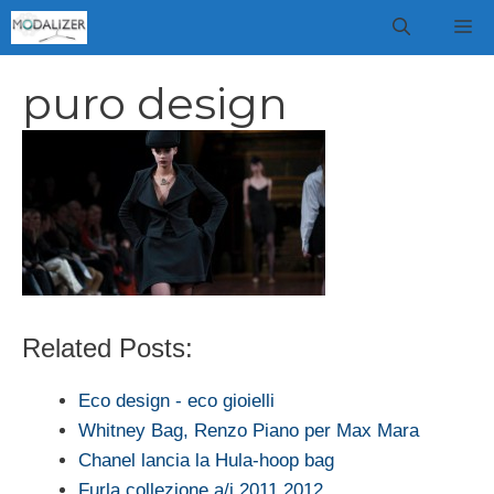
Vai
M
al
contenuto
puro design
Related Posts:
Eco design - eco gioielli
Whitney Bag, Renzo Piano per Max Mara
Chanel lancia la Hula-hoop bag
Furla collezione a/i 2011 2012