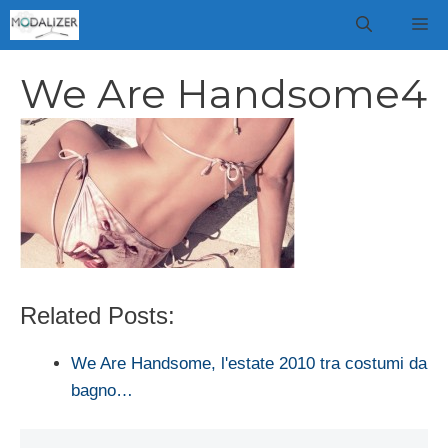
Vai
M
al
contenuto
We Are Handsome4
Related Posts:
We Are Handsome, l'estate 2010 tra costumi da
bagno…