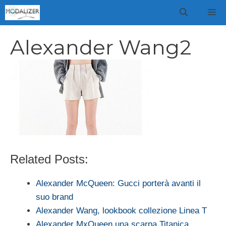
Vai
M
al
contenuto
Alexander Wang2
Related Posts:
Alexander McQueen: Gucci porterà avanti il
suo brand
Alexander Wang, lookbook collezione Linea T
Alexander MxQueen una scarpa Titanica