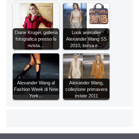
Diane Kruger, galleria
Look animalier
fotografica presso la
Alexander Wang SS
rivista…
2010, borsa e…
Alexander Wang al
Alexander Wang,
Fashion Week di New
collezione primavera
York…
estate 2011