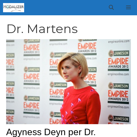
Vai
M
al
contenuto
Dr. Martens
Agyness Deyn per Dr.