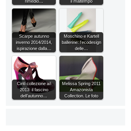
rimedio…
il maltempo
Scarpe autunno
Moschino e Kartell
inverno 2014/2014,
ballerine: l'ecodesign
ispirazione dalla…
delle…
Cinti collezione a/i
Melissa Spring 2011
2013: il fascino
Amazonista
dell’autunno…
Collection. Le foto