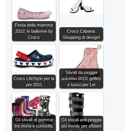
Festa della mamma
2012: le ballerine by
Crocs Cabana.
Crocs
Shopping di design!
Stivali da pioggia
Crocs LifeStyle per la
autunno 2010: griffes
p/e 2011
e lusso per Lei
Gli stivali di gomma
Gli stivali anti-pioggia
tra storia e curiosità,
più trendy per sfidare