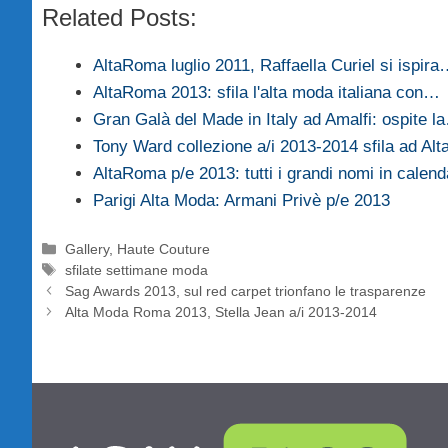
Related Posts:
AltaRoma luglio 2011, Raffaella Curiel si ispir
AltaRoma 2013: sfila l'alta moda italiana con…
Gran Galà del Made in Italy ad Amalfi: ospite l
Tony Ward collezione a/i 2013-2014 sfila ad Al
AltaRoma p/e 2013: tutti i grandi nomi in calend
Parigi Alta Moda: Armani Privè p/e 2013
Categorie
Gallery
,
Haute Couture
Tag
sfilate settimane moda
Sag Awards 2013, sul red carpet trionfano le trasparenze
Alta Moda Roma 2013, Stella Jean a/i 2013-2014