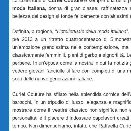
La collezione di
Curiel Couture
è sempre una delle pi
moda italiana
, donna di gran classe, raffinatezza 
bellezza del design si fonde felicemente con altissimi ri
Definita, a ragione, “
l’intellettuale della moda italiana
”
p/e 2013 a un ritratto quattrocentesco di Simonet
un’emozione grandissima nella contemplazione, ma an
classicamente femminili, pieni di garbo e signorilità. 
perbene. In un’epoca come la nostra in cui fa notizia g
vedere giovani fanciulle sfilare con completi di una 
sorti delle nuove generazioni italiane.
Curiel Couture ha sfilato nella splendida cornice dell’
barocchi, in un tripudio di lusso, eleganza e magnif
mostrare come il vestire classico non significa no
personalità, è il piacere d indossare capolavori creati
tempo. Non dimentichiamo, infatti, che Raffaella Cur