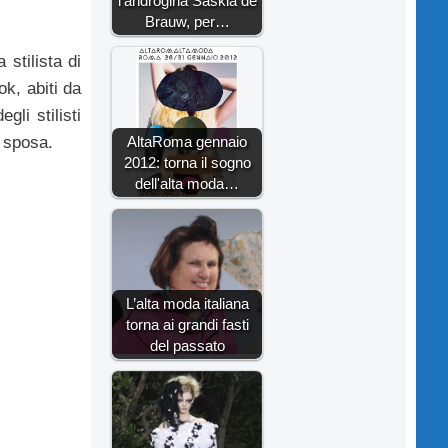
l'androgina Saskia de
Brauw, per…
 stilista di
ok, abiti da
li stilisti
AltaRoma gennaio
 sposa.
2012: torna il sogno
dell'alta moda…
L’alta moda italiana
torna ai grandi fasti
del passato