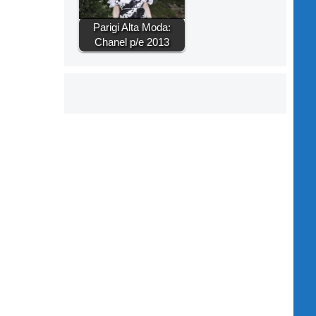
Parigi Alta Moda:
Chanel p/e 2013