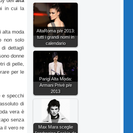
dy dell’
alta
i in cui la
AltaRoma p/e 2013:
i alta moda
tutti i grandi nomi in
o non solo
calendario
di dettagli
, sono donne
ri di pelle,
rare per le
Parigi Alta Moda:
Armani Privè p/e
2013
e e specchi
assoluto di
moda vera è
n capo senza
Max Mara sceglie
ia il vero re