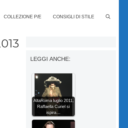
COLLEZIONE P/E
CONSIGLI DI STILE
2013
LEGGI ANCHE:
AltaRoma luglio 2011,
Raffaella Curiel si
ispira…