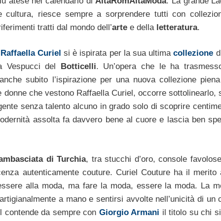
ù atese nel calendario di
AltaRomAltaModa
. La grande La
e cultura, riesce sempre a sorprendere tutti con collezion
ferimenti tratti dal mondo dell’
arte
e della
letteratura
.
,
Raffaella Curiel
si è ispirata per la sua ultima
collezione
d
ta Vespucci del
Botticelli
. Un’opera che le ha trasmess
che subito l’ispirazione per una nuova collezione piena 
Le donne che vestono Raffaella Curiel, occorre sottolinearlo
ente senza talento alcuno in grado solo di scoprire centimet
modernità assolta fa davvero bene al cuore e lascia ben spe
ambasciata di Turchia
, tra stucchi d’oro, console favolos
icenza autenticamente couture. Curiel Couture ha il merito 
n essere alla moda, ma fare la moda, essere la moda. La 
 artigianalmente a mano e sentirsi avvolte nell’unicità di u
iel contende da sempre con
Giorgio Armani
il titolo su chi s