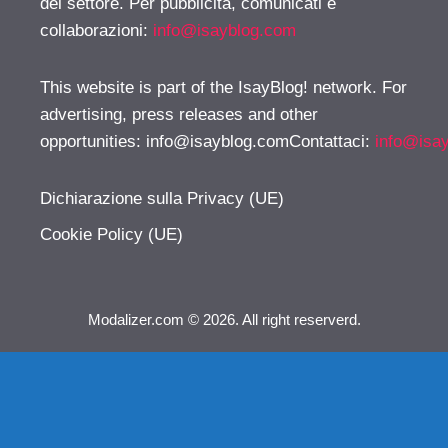
del settore. Per pubblicità, comunicati e
collaborazioni:
info@isayblog.com
This website is part of the IsayBlog! network. For
advertising, press releases and other
opportunities:
info@isayblog.comContattaci
:
info@isa
Dichiarazione sulla Privacy (UE)
Cookie Policy (UE)
Modalizer.com © 2026. All right reserverd.