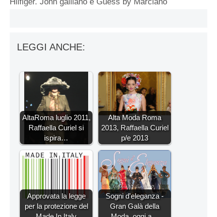
Hilfiger. John galliano e Guess by Marciano
LEGGI ANCHE:
AltaRoma luglio 2011,
Alta Moda Roma
Raffaella Curiel si
2013, Raffaella Curiel
ispira…
p/e 2013
Approvata la legge
Sogni d'eleganza -
per la protezione del
Gran Galà della
Made In Italy
Moda, oggi a…