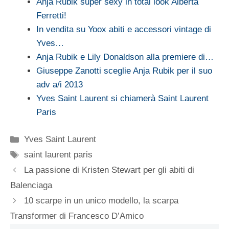
Anja Rubik super sexy in total look Alberta
Ferretti!
In vendita su Yoox abiti e accessori vintage di
Yves…
Anja Rubik e Lily Donaldson alla premiere di…
Giuseppe Zanotti sceglie Anja Rubik per il suo
adv a/i 2013
Yves Saint Laurent si chiamerà Saint Laurent
Paris
Categorie
Yves Saint Laurent
Tag
saint laurent paris
La passione di Kristen Stewart per gli abiti di
Balenciaga
10 scarpe in un unico modello, la scarpa
Transformer di Francesco D’Amico