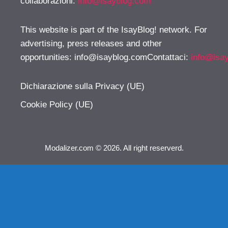
collaborazioni:
info@isayblog.com
This website is part of the IsayBlog! network. For
advertising, press releases and other
opportunities:
info@isayblog.comContattaci
:
info@isa
Dichiarazione sulla Privacy (UE)
Cookie Policy (UE)
Modalizer.com © 2026. All right reserverd.