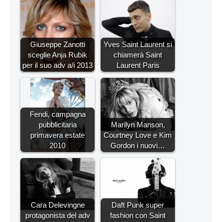
Giuseppe Zanotti
Yves Saint Laurent si
sceglie Anja Rubik
chiamerà Saint
per il suo adv a/i 2013
Laurent Paris
Fendi, campagna
pubblicitaria
Marilyn Manson,
primavera estate
Courtney Love e Kim
2010
Gordon i nuovi…
Cara Delevingne
Daft Punk super
protagonista del adv
fashion con Saint