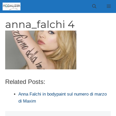
Vai
M
al
contenuto
anna_falchi 4
Related Posts:
Anna Falchi in bodypaint sul numero di marzo
di Maxim