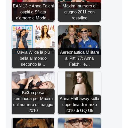
EAN 13 e Anna Falchi
Maxim: numero di
ospiti a Sfilata
giugno 2011 con
d’amore e Moda…
restyling
Olivia Wilde la più
Aereonautica Militare
bella al mondo
al Pitti 77: Anna
secondo la…
Falchi, le…
Ke$ha posa
seminuda per Maxim
Anna Hathaway sulla
sul numero di maggio
copertina di marzo
2010
2010 di GQ Uk