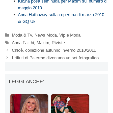
Ke$ha posa seminuda per Maxim sul numero di
maggio 2010
Anna Hathaway sulla copertina di marzo 2010
di GQ Uk
Categorie
Moda & Tv
,
News Moda
,
Vip e Moda
Tag
Anna Falchi
,
Maxim
,
Riviste
Chloè, collezione autunno inverno 2010/2011
I rifiuti di Palermo diventano un set fotografico
LEGGI ANCHE: