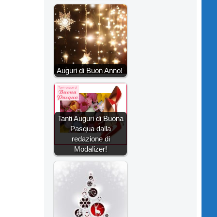
Auguri di Buon Anno!
Tanti Auguri di Buona
Pasqua dalla
redazione di
Modalizer!