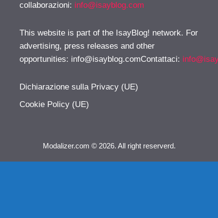
collaborazioni:
info@isayblog.com
This website is part of the IsayBlog! network. For
advertising, press releases and other
opportunities:
info@isayblog.comContattaci
:
info@isa
Dichiarazione sulla Privacy (UE)
Cookie Policy (UE)
Modalizer.com © 2026. All right reserverd.