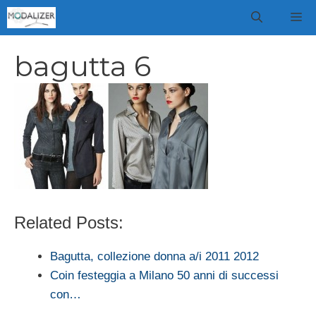
Vai
M
al
contenuto
bagutta 6
Related Posts:
Bagutta, collezione donna a/i 2011 2012
Coin festeggia a Milano 50 anni di successi
con…