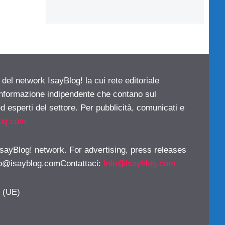
 del network IsayBlog! la cui rete editoriale
 informazione indipendente che contano sul
d esperti del settore. Per pubblicità, comunicati e
log.com
 IsayBlog! network. For advertising, press releases
fo@isayblog.comContattaci
:
info@isayblog.com
y (UE)