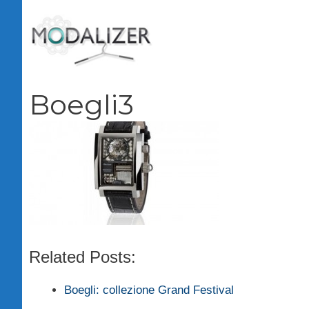
Vai
al
contenuto
Boegli3
Related Posts:
Boegli: collezione Grand Festival