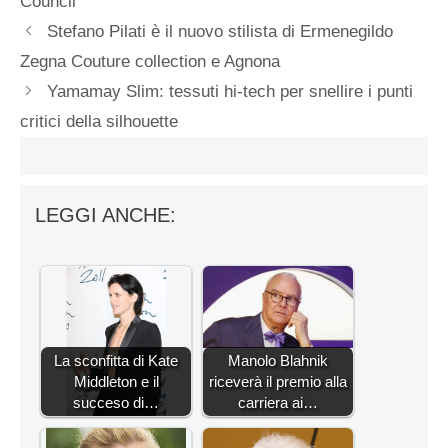
Council
Stefano Pilati è il nuovo stilista di Ermenegildo
Zegna Couture collection e Agnona
Yamamay Slim: tessuti hi-tech per snellire i punti
critici della silhouette
LEGGI ANCHE:
La sconfitta di Kate
Manolo Blahnik
Middleton e il
riceverà il premio alla
succeso di…
carriera ai…