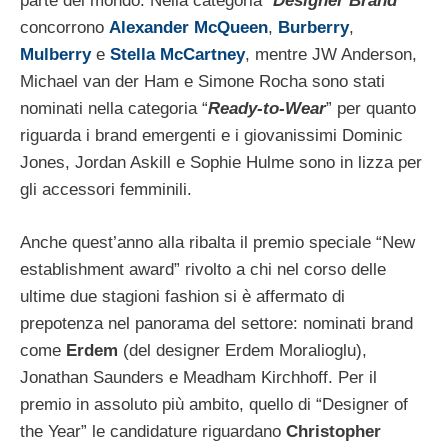
parte del mondo. Nella categoria “
Designer Brand
”
concorrono
Alexander McQueen
,
Burberry
,
Mulberry
e
Stella McCartney
, mentre JW Anderson,
Michael van der Ham e Simone Rocha sono stati
nominati nella categoria “
Ready-to-Wear
” per quanto
riguarda i brand emergenti e i giovanissimi Dominic
Jones, Jordan Askill e Sophie Hulme sono in lizza per
gli accessori femminili.
Anche quest’anno alla ribalta il premio speciale “New
establishment award” rivolto a chi nel corso delle
ultime due stagioni fashion si è affermato di
prepotenza nel panorama del settore: nominati brand
come
Erdem
(del designer Erdem Moralioglu),
Jonathan Saunders e Meadham Kirchhoff. Per il
premio in assoluto più ambito, quello di “Designer of
the Year” le candidature riguardano
Christopher