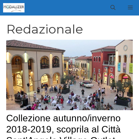
Vai
M
al
contenuto
Redazionale
Collezione autunno/inverno
2018-2019, scoprila al Città