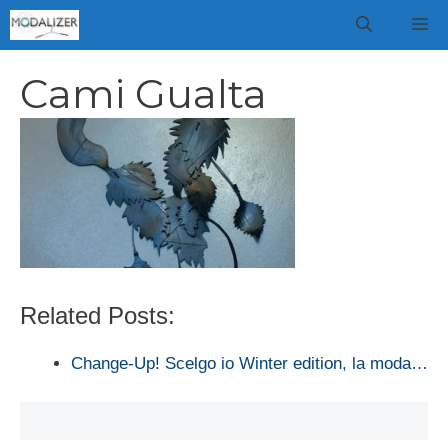
Vai
M
al
contenuto
Cami Gualta
Related Posts:
Change-Up! Scelgo io Winter edition, la moda…