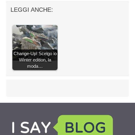
LEGGI ANCHE:
Change-Up! Scelgo io
Winter edition, la
moda…