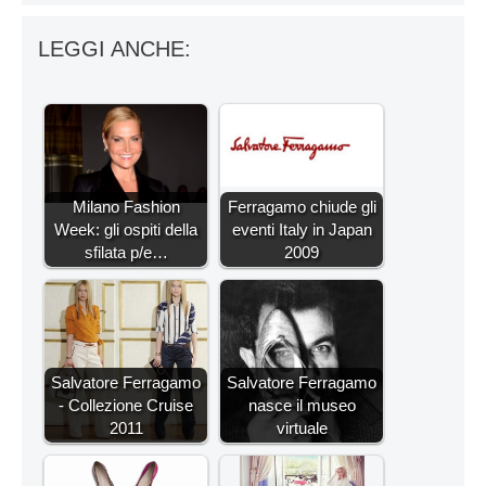
LEGGI ANCHE:
Milano Fashion
Ferragamo chiude gli
Week: gli ospiti della
eventi Italy in Japan
sfilata p/e…
2009
Salvatore Ferragamo
Salvatore Ferragamo
- Collezione Cruise
nasce il museo
2011
virtuale