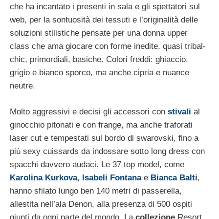
che ha incantato i presenti in sala e gli spettatori sul
web, per la sontuosità dei tessuti e l’originalità delle
soluzioni stilistiche pensate per una donna upper
class che ama giocare con forme inedite, quasi tribal-
chic, primordiali, basiche. Colori freddi: ghiaccio,
grigio e bianco sporco, ma anche cipria e nuance
neutre.
Molto aggressivi e decisi gli accessori con
stivali
al
ginocchio pitonati e con frange, ma anche traforati
laser cut e tempestati sul bordo di swarovski, fino a
più sexy cuissards da indossare sotto long dress con
spacchi davvero audaci. Le 37 top model, come
Karolina Kurkova
,
Isabeli Fontana
e
Bianca Balti
,
hanno sfilato lungo ben 140 metri di passerella,
allestita nell’ala Denon, alla presenza di 500 ospiti
giunti da ogni parte del mondo. La
collezione
Resort