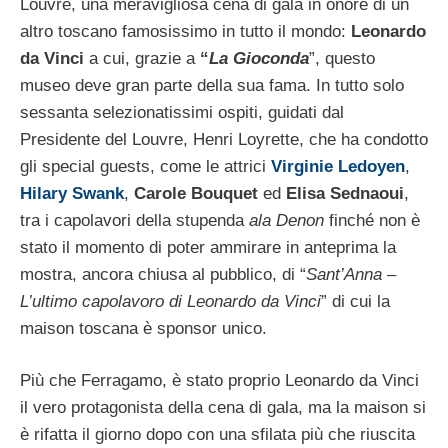
Louvre, una meravigliosa cena di gala in onore di un
altro toscano famosissimo in tutto il mondo:
Leonardo
da Vinci
a cui, grazie a
“
La Gioconda
”, questo
museo deve gran parte della sua fama. In tutto solo
sessanta selezionatissimi ospiti, guidati dal
Presidente del Louvre, Henri Loyrette, che ha condotto
gli special guests, come le attrici
Virginie Ledoyen
,
Hilary Swank
,
Carole Bouquet
ed
Elisa Sednaoui
,
tra i capolavori della stupenda
ala Denon
finché non è
stato il momento di poter ammirare in anteprima la
mostra, ancora chiusa al pubblico, di “
Sant’Anna –
L’ultimo capolavoro di Leonardo da Vinci
” di cui la
maison toscana è sponsor unico.
Più che Ferragamo, è stato proprio Leonardo da Vinci
il vero protagonista della cena di gala, ma la maison si
è rifatta il giorno dopo con una sfilata più che riuscita