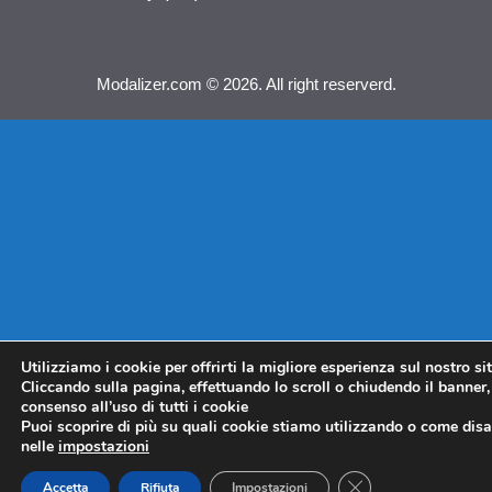
Modalizer.com © 2026. All right reserverd.
Utilizziamo i cookie per offrirti la migliore esperienza sul nostro si
Cliccando sulla pagina, effettuando lo scroll o chiudendo il banner, 
consenso all’uso di tutti i cookie
Puoi scoprire di più su quali cookie stiamo utilizzando o come disat
nelle
impostazioni
CLOSE GDPR COO
Accetta
Rifiuta
Impostazioni