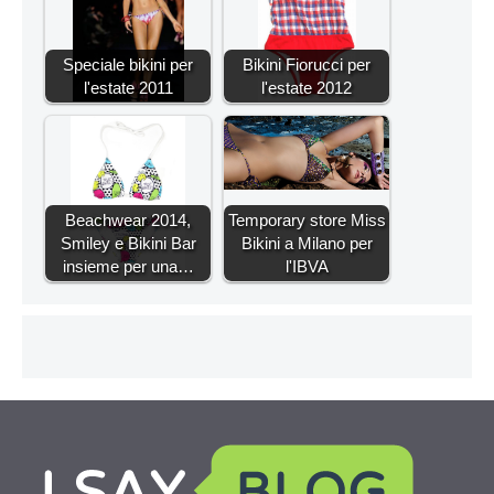
Speciale bikini per
Bikini Fiorucci per
l'estate 2011
l'estate 2012
Beachwear 2014,
Temporary store Miss
Smiley e Bikini Bar
Bikini a Milano per
insieme per una…
l'IBVA