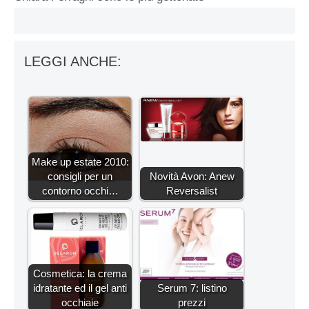
LEGGI ANCHE:
Make up estate 2010:
consigli per un
Novità Avon: Anew
contorno occhi…
Reversalist
Cosmetica: la crema
idratante ed il gel anti
Serum 7: listino
occhiaie
prezzi