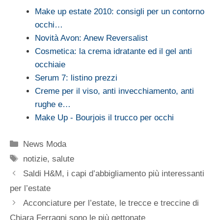
Make up estate 2010: consigli per un contorno
occhi…
Novità Avon: Anew Reversalist
Cosmetica: la crema idratante ed il gel anti
occhiaie
Serum 7: listino prezzi
Creme per il viso, anti invecchiamento, anti
rughe e…
Make Up - Bourjois il trucco per occhi
Categorie
News Moda
Tag
notizie
,
salute
Saldi H&M, i capi d’abbigliamento più interessanti
per l’estate
Acconciature per l’estate, le trecce e treccine di
Chiara Ferragni sono le più gettonate