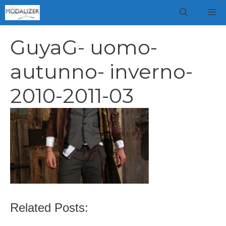
Vai
M
al
contenuto
GuyaG- uomo-
autunno- inverno-
2010-2011-03
Related Posts: