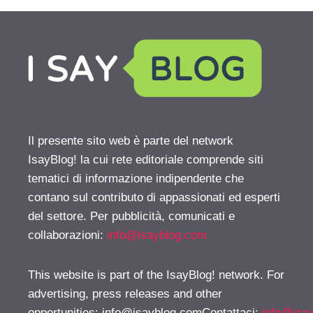
Il presente sito web è parte del network
IsayBlog! la cui rete editoriale comprende siti
tematici di informazione indipendente che
contano sul contributo di appassionati ed esperti
del settore. Per pubblicità, comunicati e
collaborazioni:
info@isayblog.com
This website is part of the IsayBlog! network. For
advertising, press releases and other
opportunities:
info@isayblog.comContattaci
:
info@isa