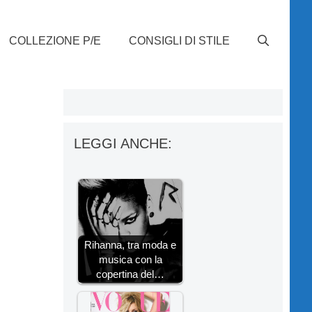
COLLEZIONE P/E
CONSIGLI DI STILE
LEGGI ANCHE:
Rihanna, tra moda e
musica con la
copertina del…