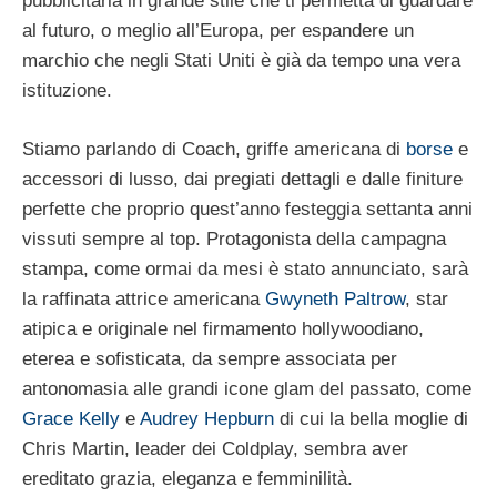
pubblicitaria in grande stile che ti permetta di guardare
al futuro, o meglio all’Europa, per espandere un
marchio che negli Stati Uniti è già da tempo una vera
istituzione.
Stiamo parlando di Coach, griffe americana di
borse
e
accessori di lusso, dai pregiati dettagli e dalle finiture
perfette che proprio quest’anno festeggia settanta anni
vissuti sempre al top. Protagonista della campagna
stampa, come ormai da mesi è stato annunciato, sarà
la raffinata attrice americana
Gwyneth Paltrow
, star
atipica e originale nel firmamento hollywoodiano,
eterea e sofisticata, da sempre associata per
antonomasia alle grandi icone glam del passato, come
Grace Kelly
e
Audrey Hepburn
di cui la bella moglie di
Chris Martin, leader dei Coldplay, sembra aver
ereditato grazia, eleganza e femminilità.