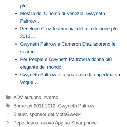
p/e…
Mostra del Cinema di Venezia, Gwyneth
Paltrow…
Penelope Cruz testimonial della collezione p/e
2013…
Gwyneth Paltrow e Cameron Diaz adorano le
scarpe…
Per People è Gwyneth Paltrow la donna più
elegante del mondo
Gwyneth Paltrow e la sua casa da copertina su
Vogue…
Categorie
ADV autunno inverno
Tag
Borse a/i 2011 2012
,
Gwyneth Paltrow
Blauer, sponsor del MotoGweek
Pepe Jeans: nuovo App su Smartphone