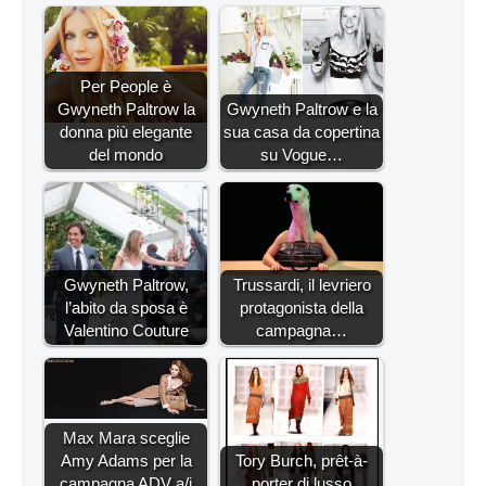
Per People è
Gwyneth Paltrow la
Gwyneth Paltrow e la
donna più elegante
sua casa da copertina
del mondo
su Vogue…
Gwyneth Paltrow,
Trussardi, il levriero
l’abito da sposa è
protagonista della
Valentino Couture
campagna…
Max Mara sceglie
Amy Adams per la
Tory Burch, prêt-à-
campagna ADV a/i
porter di lusso