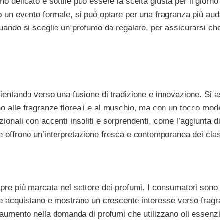
 delicato e sottile può essere la scelta giusta per il giorno
o un evento formale, si può optare per una fragranza più au
ando si sceglie un profumo da regalare, per assicurarsi che 
rientando verso una fusione di tradizione e innovazione. Si a
rno alle fragranze floreali e al muschio, ma con un tocco mod
onali con accenti insoliti e sorprendenti, come l’aggiunta d
he offrono un’interpretazione fresca e contemporanea dei clas
empre più marcata nel settore dei profumi. I consumatori son
che acquistano e mostrano un crescente interesse verso frag
un aumento nella domanda di profumi che utilizzano oli essenzi