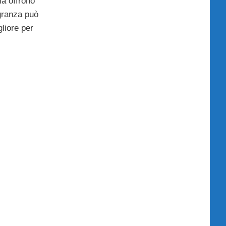
ia offrono
agranza può
gliore per