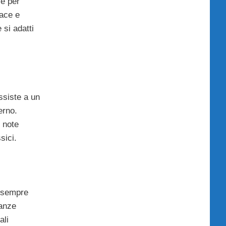
 e per
dace e
si adatti
ssiste a un
erno.
i note
sici.
o sempre
ranze
ali