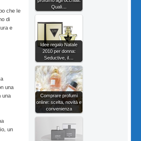
profumo agli occhiali.
Quali…
opo che le
no di
tura e
Idee regalo Natale
2010 per donna:
Seductive, il…
ia
on una
Comprare profumi
n una
online: scelta, novità e
convenienza
na
io, un