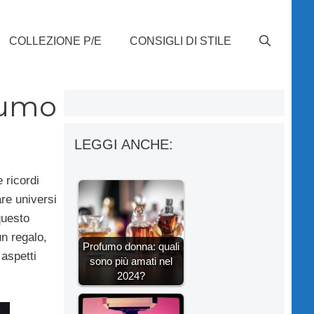
COLLEZIONE P/E
CONSIGLI DI STILE
fumo
LEGGI ANCHE:
 ricordi
are universi
questo
n regalo,
Profumo donna: quali
 aspetti
sono più amati nel
2024?