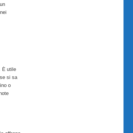
 un
nei
 È utile
se si sa
ino o
note