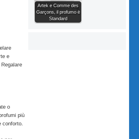
Artek e Comme des
Garçons, il profumo è
Standard
velare
te e
. Regalare
ate o
profumi più
e conforto.