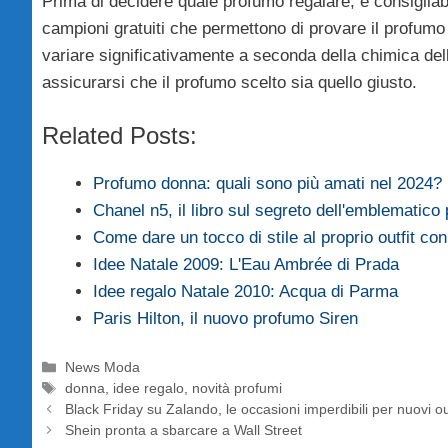
Prima di decidere quale profumo regalare, è consigliab
campioni gratuiti che permettono di provare il profumo 
variare significativamente a seconda della chimica dell
assicurarsi che il profumo scelto sia quello giusto.
Related Posts:
Profumo donna: quali sono più amati nel 2024?
Chanel n5, il libro sul segreto dell'emblematico
Come dare un tocco di stile al proprio outfit c
Idee Natale 2009: L'Eau Ambrée di Prada
Idee regalo Natale 2010: Acqua di Parma
Paris Hilton, il nuovo profumo Siren
Categorie
News Moda
Tag
donna
,
idee regalo
,
novità profumi
Black Friday su Zalando, le occasioni imperdibili per nuovi ou
Shein pronta a sbarcare a Wall Street