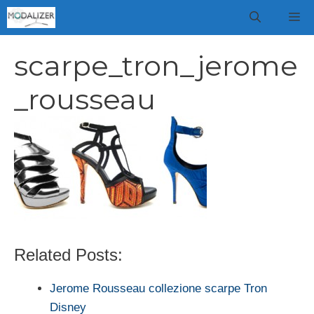
Vai
M
al
contenuto
scarpe_tron_jerome
_rousseau
Related Posts:
Jerome Rousseau collezione scarpe Tron
Disney