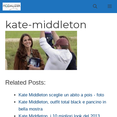
Vai
M
al
contenuto
kate-middleton
Related Posts:
Kate Middleton sceglie un abito a pois - foto
Kate Middleton, outfit total black e pancino in
bella mostra
Kate Middleton, i 10 migliori look del 2013