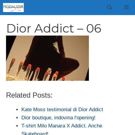
Vai
M
al
contenuto
Dior Addict – 06
Related Posts:
Kate Moss testimonial di Dior Addict
Dior boutique, indovina l'opening!
T-shirt Milo Manara X Addict. Anche
Skateboard!