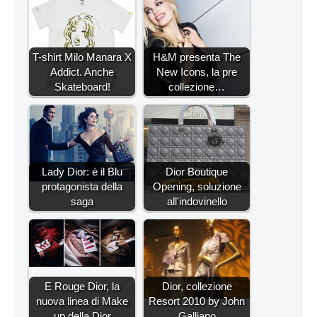
T-shirt Milo Manara X
H&M presenta The
Addict. Anche
New Icons, la pre
Skateboard!
collezione…
Lady Dior: è il Blu
Dior Boutique
protagonista della
Opening, soluzione
saga
all'indovinello
E Rouge Dior, la
Dior, collezione
nuova linea di Make
Resort 2010 by John
up della Dior
Galliano