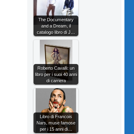
The Documentary
and a Dream, il
catalogo libro di J…
Roberto Cavalli: un
libro per i suoi 40 anni
di carriera
Libro di Francois
Nars, muse famose
per i 15 anni di…