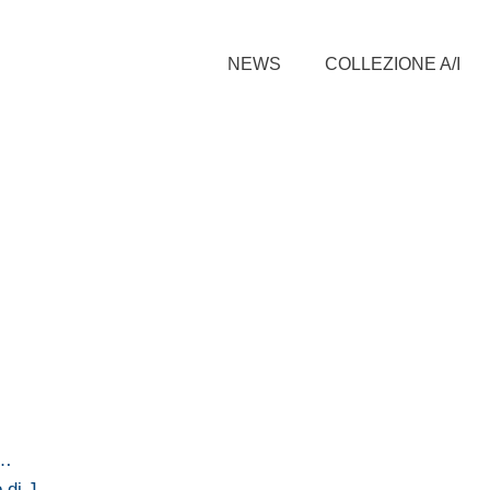
NEWS
COLLEZIONE A/I
n…
o di J…