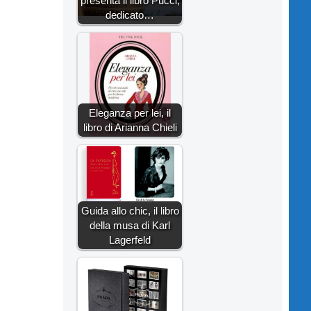
presenta il libro Pucci,
dedicato…
Eleganza per lei, il
libro di Arianna Chieli
Guida allo chic, il libro
della musa di Karl
Lagerfeld