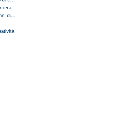
rriera
nni di…
eatività