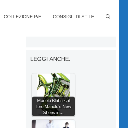
COLLEZIONE P/E
CONSIGLI DI STILE
LEGGI ANCHE:
Manolo Blahnik: il
libro Manolo’s New
Shoes in…