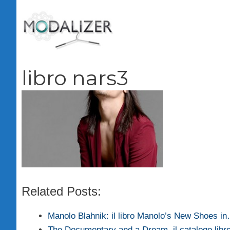
Vai
al
contenuto
libro nars3
Related Posts:
Manolo Blahnik: il libro Manolo’s New Shoes i
The Documentary and a Dream, il catalogo libr