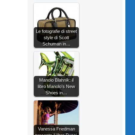
Le fotografie di street
style di Scott
Schuman in…
Manolo Blahnik: il
libro Manolo’s New
Shoes in…
Vanessa Friedman