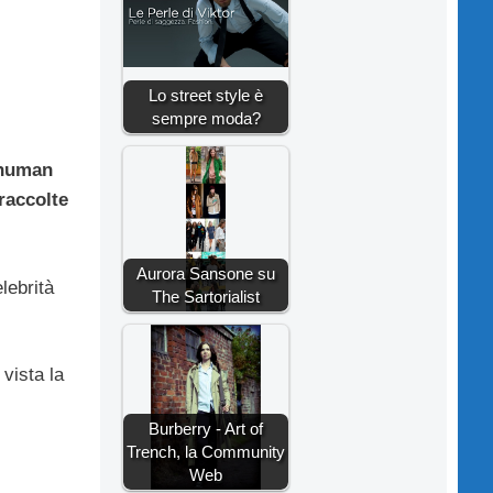
Lo street style è
sempre moda?
Shuman
 raccolte
Aurora Sansone su
lebrità
The Sartorialist
vista la
Burberry - Art of
Trench, la Community
Web