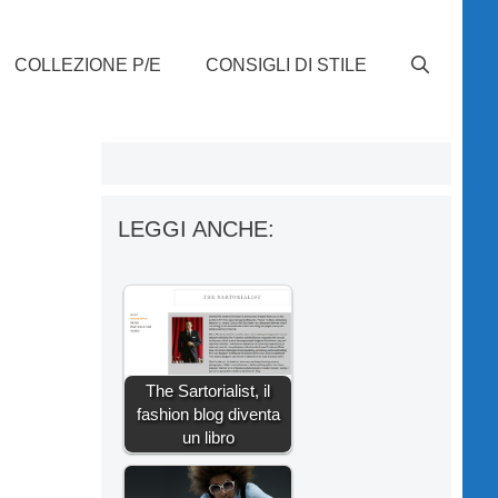
COLLEZIONE P/E
CONSIGLI DI STILE
LEGGI ANCHE:
The Sartorialist, il
fashion blog diventa
un libro